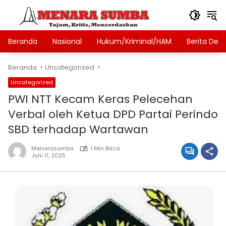
Langsung
ke
konten
Beranda
Nasional
Hukum/Kriminal/HAM
Berita Des
Beranda
Uncategorized
Uncategorized
PWI NTT Kecam Keras Pelecehan
Verbal oleh Ketua DPD Partai Perindo
SBD terhadap Wartawan
Menarasumba
1 Min Baca
Juni 11, 2025