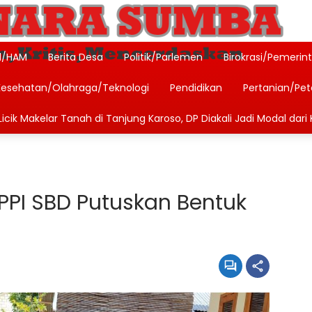
l/HAM
Berita Desa
Politik/Parlemen
Birokrasi/Pemerin
Kesehatan/Olahraga/Teknologi
Pendidikan
Pertanian/Pe
icik Makelar Tanah di Tanjung Karoso, DP Diakali Jadi Modal dari 
PPI SBD Putuskan Bentuk