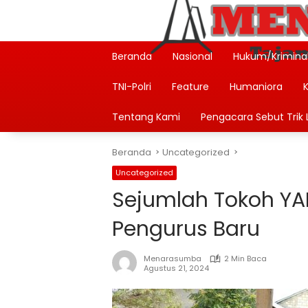
Langsung
ke
konten
Beranda
Nasional
Hukum/Krimina
TNI-Polri
Feature
Humaniora
Tentang Kami
Pengacara Sebut Trik L
Beranda
Uncategorized
Uncategorized
Sejumlah Tokoh YA
Pengurus Baru
Menarasumba
2 Min Baca
Agustus 21, 2024