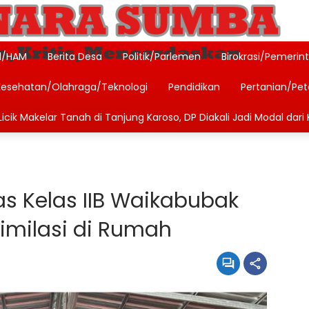
l/HAM
Berita Desa
Politik/Parlemen
Birokrasi/Pemerin
Kesehatan/Olahraga/Teknologi
Pendidikan
Pertanian/Pe
icik Makelar Tanah di Tanjung Karoso, DP Diakali Jadi Modal dari 
s Kelas IIB Waikabubak
imilasi di Rumah