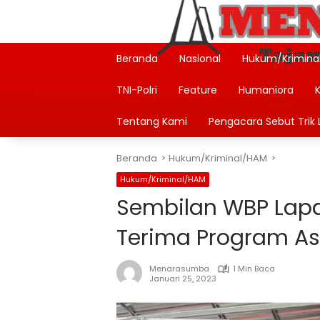
Langsung
ke
konten
Beranda
Nasional
Hukum/Krimina
TNI-Polri
Feature
Humaniora
Tentang Kami
Pengacara Sebut Trik L
Beranda
Hukum/Kriminal/HAM
Hukum/Kriminal/HAM
Sembilan WBP Lapa
Terima Program As
Menarasumba
1 Min Baca
Januari 25, 2023