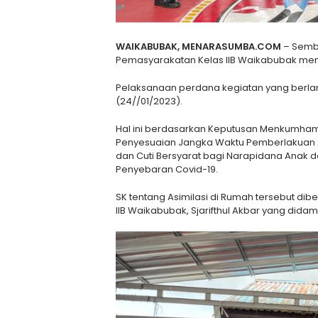
WAIKABUBAK, MENARASUMBA.COM
– Semb
Pemasyarakatan Kelas IIB Waikabubak men
Pelaksanaan perdana kegiatan yang berla
(24//01/2023).
Hal ini berdasarkan Keputusan Menkumham 
Penyesuaian Jangka Waktu Pemberlakuan As
dan Cuti Bersyarat bagi Narapidana Ana
Penyebaran Covid-19.
SK tentang Asimilasi di Rumah tersebut dibe
IIB Waikabubak, Sjarifthul Akbar yang didam