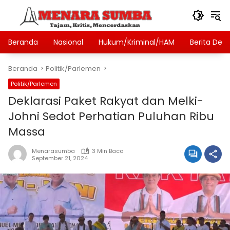
Langsung
ke
konten
Beranda
Nasional
Hukum/Kriminal/HAM
Berita Des
Beranda
Politik/Parlemen
Politik/Parlemen
Deklarasi Paket Rakyat dan Melki-
Johni Sedot Perhatian Puluhan Ribu
Massa
Menarasumba
3 Min Baca
September 21, 2024