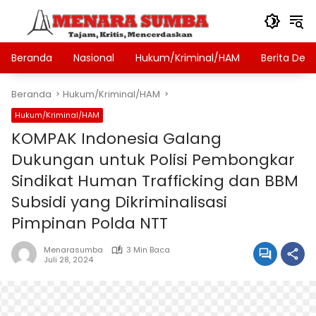
Langsung
ke
konten
Beranda
Nasional
Hukum/Kriminal/HAM
Berita Des
Beranda
Hukum/Kriminal/HAM
Hukum/Kriminal/HAM
KOMPAK Indonesia Galang
Dukungan untuk Polisi Pembongkar
Sindikat Human Trafficking dan BBM
Subsidi yang Dikriminalisasi
Pimpinan Polda NTT
Menarasumba
3 Min Baca
Juli 28, 2024