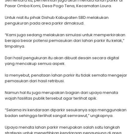
Sementara itu, pemerintah juga akan menata lahan parkir di
Pasar Omba Komi, Desa Pogo Tena, Kecamatan Loura.
Untuk niat itu pihak Dishub Kabupaten SBD melakukan
pengukuran pada area parkir dimaksud.
“Kami juga sedang melakukan simulasi untuk memperkirakan
berapa besar potensi pemasukan dari lahan parkir itu kelak,”
timpalnya.
Dari hasil pengukuran itu akan dibuat desain secara digital
yang mencakup semua aspek.
Ia menyebut, penataan lahan parkir itu tidak semata mengejar
pemasukan dari hasil retribusi.
Namun hal itu juga merupakan bagian dari upaya menata
wajah fasilitas publik tersebut agar terlihat apik.
“Selama ini kendaraan diparkir sesukanya saja menggunakan
badan sehingga terlihat sangat semrawut,” ungkapnya.
Upaya menata lahan parkir merupakan salah satu langkah
strategis untuk menertibkan kendaraan pengunjung di area