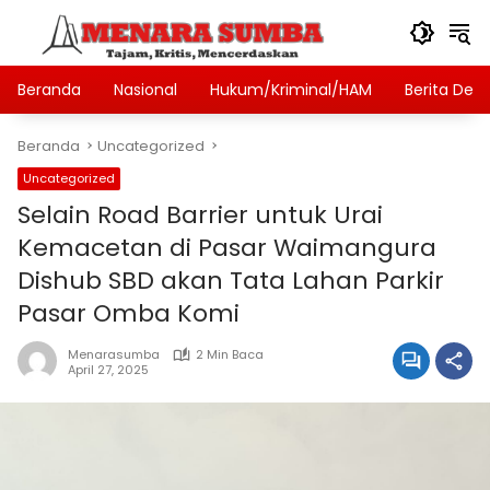
Langsung
ke
konten
Beranda
Nasional
Hukum/Kriminal/HAM
Berita Des
Beranda
Uncategorized
Uncategorized
Selain Road Barrier untuk Urai
Kemacetan di Pasar Waimangura
Dishub SBD akan Tata Lahan Parkir
Pasar Omba Komi
Menarasumba
2 Min Baca
April 27, 2025