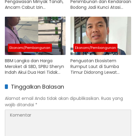
Pengawasan Minyak Tanah,
Penimbunan dan Kendaraan
Ancam Cabut Izin
Bodong Jadi Kunci Atasi
Pangkalan yang Langgar HET
Kelangkaan BBM Bersubsidi
Ekonomi/Pembangunan
Ekonomi/Pembangunan
BBM Langka dan Harga
Penguatan Ekosistem
Meroket di SBD, SPBU Sheryn
Rumput Laut di Sumba
Indah Akui Dua Hari Tidak
Timur Didorong Lewat
Layani Pertalite Akibat
Pendekatan Inklusif
Gangguan Alat
Tinggalkan Balasan
Alamat email Anda tidak akan dipublikasikan.
Ruas yang
wajib ditandai
*