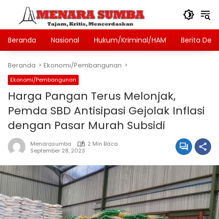
Langsung
ke
konten
Beranda
Nasional
Hukum/Kriminal/HAM
Berita Des
Beranda
Ekonomi/Pembangunan
Ekonomi/Pembangunan
Harga Pangan Terus Melonjak,
Pemda SBD Antisipasi Gejolak Inflasi
dengan Pasar Murah Subsidi
Menarasumba
2 Min Baca
September 28, 2023