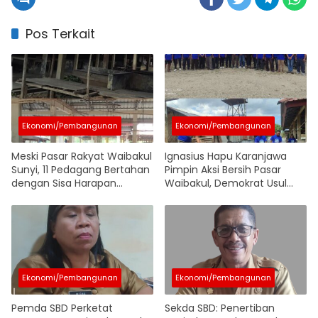
Pos Terkait
Ekonomi/Pembangunan
Ekonomi/Pembangunan
Meski Pasar Rakyat Waibakul
Ignasius Hapu Karanjawa
Sunyi, 11 Pedagang Bertahan
Pimpin Aksi Bersih Pasar
dengan Sisa Harapan
Waibakul, Demokrat Usul
Menunggu Ketegasan
ASN Wajib Belanja di Pasar
Pemerintah
Rakyat
Ekonomi/Pembangunan
Ekonomi/Pembangunan
Pemda SBD Perketat
Sekda SBD: Penertiban