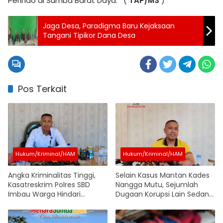
Perindo di Sumba Barat Daya. (
TAP/MS
)
Jaga Desa, Paradigma Baru Kejaksaan
Tangani Tipikor Dana Desa
Pos Terkait
Hukum/Kriminal/HAM
Hukum/Kriminal/HAM
Angka Kriminalitas Tinggi,
Selain Kasus Mantan Kades
Kasatreskrim Polres SBD
Nangga Mutu, Sejumlah
Imbau Warga Hindari
Dugaan Korupsi Lain Sedang
Kekerasan: Jangan
Ditangani Polres SBD
Emosional