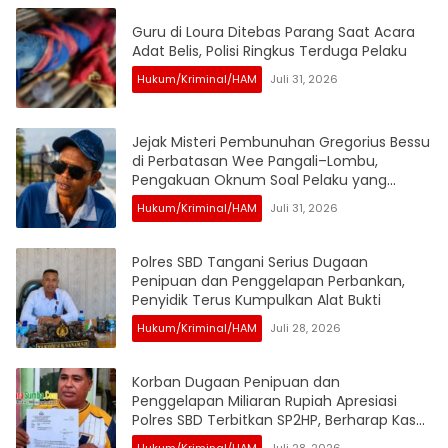
Guru di Loura Ditebas Parang Saat Acara
Adat Belis, Polisi Ringkus Terduga Pelaku
Hukum/Kriminal/HAM
Juli 31, 2026
Jejak Misteri Pembunuhan Gregorius Bessu
di Perbatasan Wee Pangali–Lombu,
Pengakuan Oknum Soal Pelaku yang
Disebut Sudah Dibantai Jadi Sorotan
Hukum/Kriminal/HAM
Juli 31, 2026
Polres SBD Tangani Serius Dugaan
Penipuan dan Penggelapan Perbankan,
Penyidik Terus Kumpulkan Alat Bukti
Hukum/Kriminal/HAM
Juli 28, 2026
Korban Dugaan Penipuan dan
Penggelapan Miliaran Rupiah Apresiasi
Polres SBD Terbitkan SP2HP, Berharap Kasus
Segera Naik ke Penyidikan