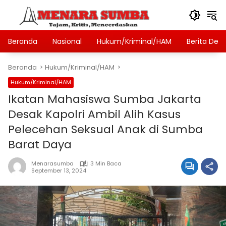
Langsung
ke
konten
Beranda
Nasional
Hukum/Kriminal/HAM
Berita Des
Beranda
Hukum/Kriminal/HAM
Hukum/Kriminal/HAM
Ikatan Mahasiswa Sumba Jakarta
Desak Kapolri Ambil Alih Kasus
Pelecehan Seksual Anak di Sumba
Barat Daya
Menarasumba
3 Min Baca
September 13, 2024