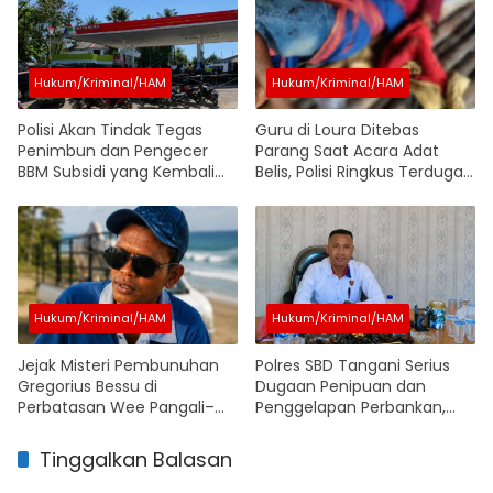
Hukum/Kriminal/HAM
Hukum/Kriminal/HAM
Polisi Akan Tindak Tegas
Guru di Loura Ditebas
Penimbun dan Pengecer
Parang Saat Acara Adat
BBM Subsidi yang Kembali
Belis, Polisi Ringkus Terduga
Marak di SBD, Operasi
Pelaku
Penertiban Dimulai Dalam
Waktu Dekat
Hukum/Kriminal/HAM
Hukum/Kriminal/HAM
Jejak Misteri Pembunuhan
Polres SBD Tangani Serius
Gregorius Bessu di
Dugaan Penipuan dan
Perbatasan Wee Pangali–
Penggelapan Perbankan,
Lombu, Pengakuan Oknum
Penyidik Terus Kumpulkan
Soal Pelaku yang Disebut
Alat Bukti
Tinggalkan Balasan
Sudah Dibantai Jadi Sorotan