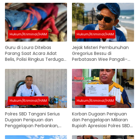
Hukum/Kriminal/HAM
Hukum/Kriminal/HAM
Guru di Loura Ditebas
Jejak Misteri Pembunuhan
Parang Saat Acara Adat
Gregorius Bessu di
Belis, Polisi Ringkus Terduga
Perbatasan Wee Pangali–
Pelaku
Lombu, Pengakuan Oknum
Soal Pelaku yang Disebut
Sudah Dibantai Jadi Sorotan
Hukum/Kriminal/HAM
Hukum/Kriminal/HAM
Polres SBD Tangani Serius
Korban Dugaan Penipuan
Dugaan Penipuan dan
dan Penggelapan Miliaran
Penggelapan Perbankan,
Rupiah Apresiasi Polres SBD
Penyidik Terus Kumpulkan
Terbitkan SP2HP, Berharap
Alat Bukti
Kasus Segera Naik ke