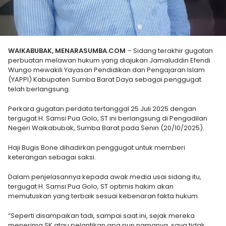
WAIKABUBAK, MENARASUMBA.COM
– Sidang terakhir gugatan
perbuatan melawan hukum yang diajukan Jamaluddin Efendi
Wungo mewakili Yayasan Pendidikan dan Pengajaran Islam
(YAPPI) Kabupaten Sumba Barat Daya sebagai penggugat
telah berlangsung.
Perkara gugatan perdata tertanggal 25 Juli 2025 dengan
tergugat H. Samsi Pua Golo, ST ini berlangsung di Pengadilan
Negeri Waikabubak, Sumba Barat pada Senin (20/10/2025).
Haji Bugis Bone dihadirkan penggugat untuk memberi
keterangan sebagai saksi.
Dalam penjelasannya kepada awak media usai sidang itu,
tergugat H. Samsi Pua Golo, ST optimis hakim akan
memutuskan yang terbaik sesuai kebenaran fakta hukum.
“Seperti disampaikan tadi, sampai saat ini, sejak mereka
menerima SK atau pelantikan apa pun namanya, saya tidak