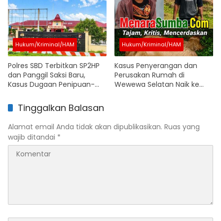
Penyidikan
Hukum/Kriminal/HAM
Hukum/Kriminal/HAM
Polres SBD Terbitkan SP2HP
Kasus Penyerangan dan
dan Panggil Saksi Baru,
Perusakan Rumah di
Kasus Dugaan Penipuan-
Wewewa Selatan Naik ke
Penggelapan di BRI Cabang
Tahap Penyidikan, Polisi
Waikabubak Terus Bergulir
Segera Tetapkan Tersangka
Tinggalkan Balasan
Alamat email Anda tidak akan dipublikasikan.
Ruas yang
wajib ditandai
*