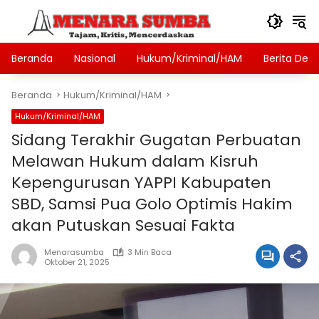
Langsung
ke
konten
Beranda
Nasional
Hukum/Kriminal/HAM
Berita Des
Beranda
Hukum/Kriminal/HAM
Hukum/Kriminal/HAM
Sidang Terakhir Gugatan Perbuatan
Melawan Hukum dalam Kisruh
Kepengurusan YAPPI Kabupaten
SBD, Samsi Pua Golo Optimis Hakim
akan Putuskan Sesuai Fakta
Menarasumba
3 Min Baca
Oktober 21, 2025