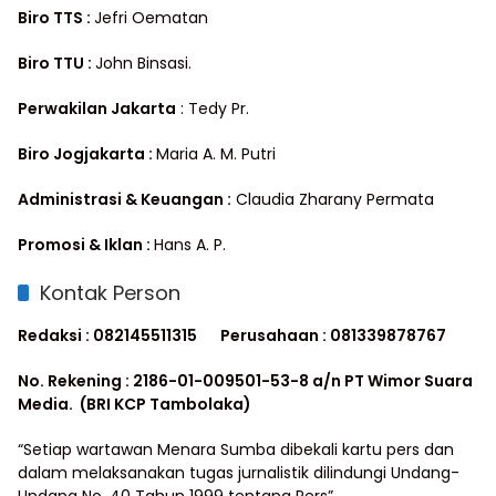
Biro TTS :
Jefri Oematan
Biro TTU :
John Binsasi.
Perwakilan Jakarta
: Tedy Pr.
Biro Jogjakarta :
Maria A. M. Putri
Administrasi & Keuangan :
Claudia Zharany Permata
Promosi & Iklan :
Hans A. P.
Kontak Person
Redaksi : 082145511315
Perusahaan : 081339878767
No. Rekening : 2186-01-009501-53-8 a/n PT Wimor Suara
Media. (BRI KCP Tambolaka)
“Setiap wartawan Menara Sumba dibekali kartu pers dan
dalam melaksanakan tugas jurnalistik dilindungi Undang-
Undang No. 40 Tahun 1999 tentang Pers”