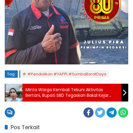
Tag:
#Pendidikan #YAPPI #SumbaBaratDaya
Minta Warga Kembali Tekuni Aktivitas
Bertani, Bupati SBD Tegaskan Bakal Kejar
Provokator di Balik Kisruh Batas Rara-
Wewewa
Pos Terkait