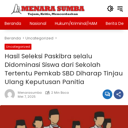
Langsung
ke
konten
Beranda
Nasional
Hukum/Kriminal/HAM
Berita Des
Beranda
Uncategorized
Uncategorized
Hasil Seleksi Paskibra selalu
Didominasi Siswa dari Sekolah
Tertentu Pemkab SBD Diharap Tinjau
Ulang Keputusan Panitia
Menarasumba
2 Min Baca
Mei 7, 2025