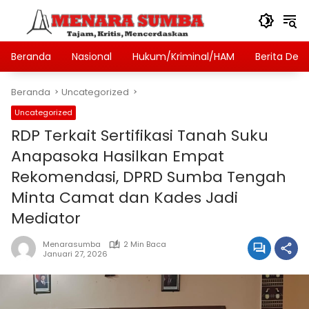
Langsung
ke
konten
Beranda
Nasional
Hukum/Kriminal/HAM
Berita Des
Beranda
Uncategorized
Uncategorized
RDP Terkait Sertifikasi Tanah Suku
Anapasoka Hasilkan Empat
Rekomendasi, DPRD Sumba Tengah
Minta Camat dan Kades Jadi
Mediator
Menarasumba
2 Min Baca
Januari 27, 2026