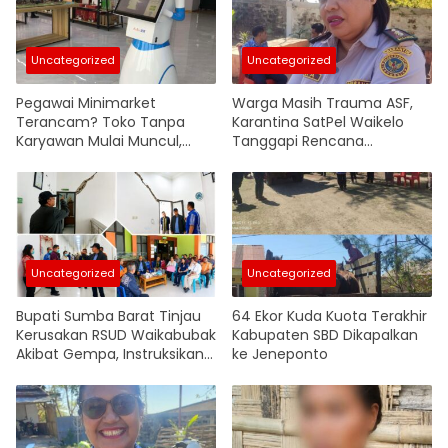
Uncategorized
Uncategorized
Pegawai Minimarket
Warga Masih Trauma ASF,
Terancam? Toko Tanpa
Karantina SatPel Waikelo
Karyawan Mulai Muncul,
Tanggapi Rencana
Robot Ambil Alih Operasional
Pemasukan Babi dari Luar
Pulau
Uncategorized
Uncategorized
Bupati Sumba Barat Tinjau
64 Ekor Kuda Kuota Terakhir
Kerusakan RSUD Waikabubak
Kabupaten SBD Dikapalkan
Akibat Gempa, Instruksikan
ke Jeneponto
Penyusunan Anggaran
Renovasi