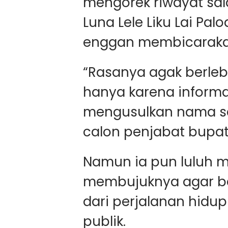
mengorek riwayat sal
Luna Lele Liku Lai Pal
enggan membicarakan
“Rasanya agak berleb
hanya karena inform
mengusulkan nama sa
calon penjabat bupat
Namun ia pun luluh m
membujuknya agar b
dari perjalanan hidup
publik.