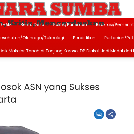
l/HAM
Berita Desa
Politik/Parlemen
Birokrasi/Pemerin
Kesehatan/Olahraga/Teknologi
Pendidikan
Pertanian/Pe
icik Makelar Tanah di Tanjung Karoso, DP Diakali Jadi Modal dari 
 Sosok ASN yang Sukses
arta